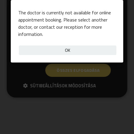
látogatóink magasabb szintű
kiszolgálásához. A kijelölt sütik elfogadásával
The doctor is currently not available for online
(engedélyezésével) hozzájárul azok
appointment booking. Please select another
aktiválásához és a személyes adatai
doctor, or contact our reception for more
kezeléséhez, melyet bármikor módosíthat,
information.
törölhet: újra megnyithatja ezt az ablakot a
honlap alján, a süti (cookie) beállításokra
OK
kattintva.
Bővebben
ÖSSZES ELFOGADÁSA
SÜTIBEÁLLÍTÁSOK MÓDOSÍTÁSA