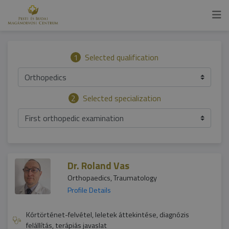
1
Selected qualification
Orthopedics
2
Selected specialization
First orthopedic examination
Dr. Roland Vas
Orthopaedics, Traumatology
Profile Details
Kórtörténet-felvétel, leletek áttekintése, diagnózis
felállítás, terápiás javaslat