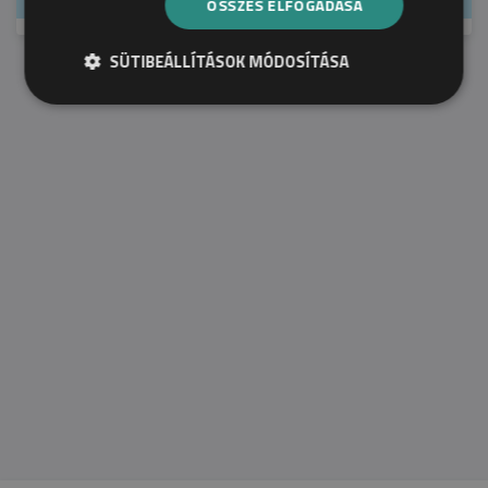
1117 Budapest, Hunyadi János út 19.
ÖSSZES ELFOGADÁSA
SÜTIBEÁLLÍTÁSOK MÓDOSÍTÁSA